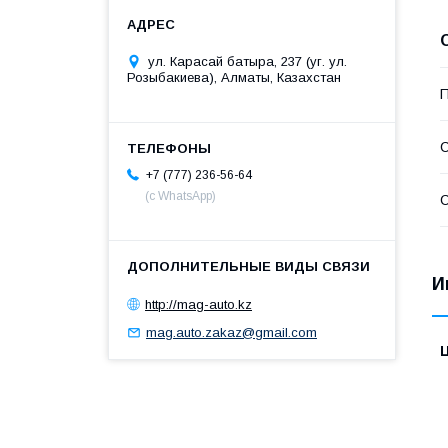
ул. Карасай батыра, 237 (уг. ул.
Розыбакиева), Алматы, Казахстан
П
С
+7 (777) 236-56-64
(с WhatsApp)
С
И
http://mag-auto.kz
mag.auto.zakaz@gmail.com