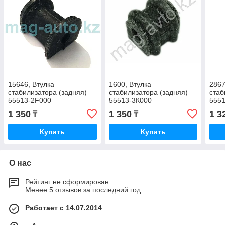
15646, Втулка
1600, Втулка
2867
стабилизатора (задняя)
стабилизатора (задняя)
стаб
55513-2F000
55513-3К000
555
1 350
1 350
1 3
₸
₸
Купить
Купить
О нас
Рейтинг не сформирован
Менее 5 отзывов за последний год
Работает с 14.07.2014