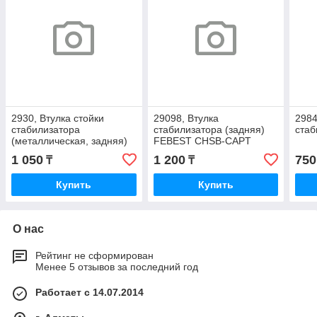
2930, Втулка стойки
29098, Втулка
2984
стабилизатора
стабилизатора (задняя)
стаб
(металлическая, задняя)
FEBEST CHSB-CAPT
1 050
1 200
750
₸
₸
Купить
Купить
О нас
Рейтинг не сформирован
Менее 5 отзывов за последний год
Работает с 14.07.2014