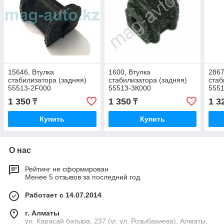
15646, Втулка
1600, Втулка
2867
стабилизатора (задняя)
стабилизатора (задняя)
стаб
55513-2F000
55513-3К000
555
1 350
1 350
1 3
₸
₸
Купить
Купить
О нас
Рейтинг не сформирован
Менее 5 отзывов за последний год
Работает с 14.07.2014
г. Алматы
ул. Карасай батыра, 237 (уг. ул. Розыбакиева), Алматы,