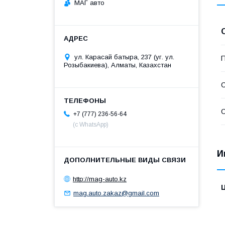
МАГ авто
ул. Карасай батыра, 237 (уг. ул.
П
Розыбакиева), Алматы, Казахстан
С
С
+7 (777) 236-56-64
(с WhatsApp)
И
http://mag-auto.kz
mag.auto.zakaz@gmail.com