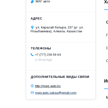
МАГ авто
Х
ул. Карасай батыра, 237 (уг. ул.
Розыбакиева), Алматы, Казахстан
П
С
+7 (777) 236-56-64
(с WhatsApp)
С
И
http://mag-auto.kz
mag.auto.zakaz@gmail.com