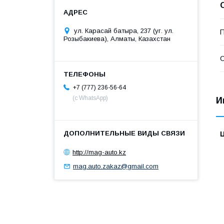
ул. Карасай батыра, 237 (уг. ул.
П
Розыбакиева), Алматы, Казахстан
С
+7 (777) 236-56-64
(с WhatsApp)
И
http://mag-auto.kz
mag.auto.zakaz@gmail.com