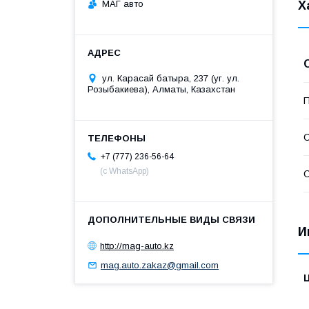
МАГ авто
Х
ул. Карасай батыра, 237 (уг. ул.
Розыбакиева), Алматы, Казахстан
П
С
+7 (777) 236-56-64
(с WhatsApp)
С
И
http://mag-auto.kz
mag.auto.zakaz@gmail.com