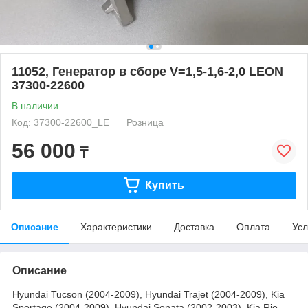
11052, Генератор в сборе V=1,5-1,6-2,0 LEON
37300-22600
В наличии
Код: 37300-22600_LE
Розница
56 000
₸
Купить
Описание
Характеристики
Доставка
Оплата
Усл
Описание
Hyundai Tucson (2004-2009), Hyundai Trajet (2004-2009), Kia
Sportage (2004-2009), Hyundai Sonata (2002-2003), Kia Rio