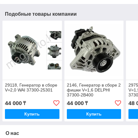
Подобные товары компании
29118, Генератор в сборе
2146, Генератор в сборе 2
2975
V=2,0 WAI 37300-25301
фишки V=1,6 DELPHI
V=1,
37300-2B400
373
44 000
44 000
48 
₸
₸
Купить
Купить
О нас