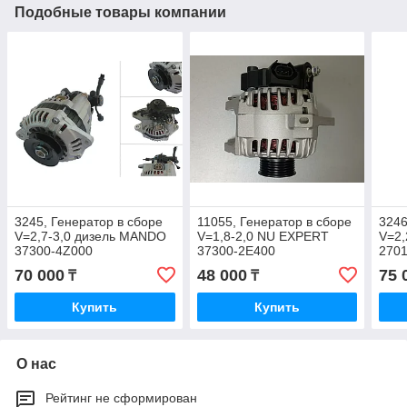
Подобные товары компании
3245, Генератор в сборе
11055, Генератор в сборе
3246
V=2,7-3,0 дизель MANDO
V=1,8-2,0 NU EXPERT
V=2,
37300-4Z000
37300-2E400
270
70 000
48 000
75 
₸
₸
Купить
Купить
О нас
Рейтинг не сформирован