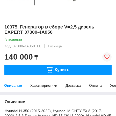
10375, Генератор в сборе V=2,5 дизель
EXPERT 37300-4A950
В наличии
Код: 37300-4A950_LE
Розница
140 000
₸
Купить
Описание
Характеристики
Доставка
Оплата
Усл
Описание
Hyundai H-350 (2015-2022), Hyundai MIGHTY EX 8 (2017-
2023) 2,5-3,5 тонн; Hyundai HD 35 (2014-2020), Hyundai HD 45