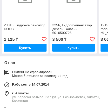
29013, Гидрокомпенсатор
3256, Гидрокомпенсатор
1215
DOHC
дизель Тайвань
голо
6010500725
гбц 
0K7
1 125
3 500
3 0
₸
₸
Купить
Купить
О нас
Рейтинг не сформирован
Менее 5 отзывов за последний год
Работает с 14.07.2014
г. Алматы
ул. Карасай батыра, 237 (уг. ул. Розыбакиева), Алматы,
Казахстан