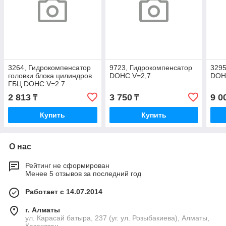
3264, Гидрокомпенсатор
9723, Гидрокомпенсатор
3295
головки блока цилиндров
DOHC V=2,7
DOH
ГБЦ DOHC V=2.7
HYUNDAI / KIA 22231-
2 813
3 750
9 0
₸
₸
37110
Купить
Купить
О нас
Рейтинг не сформирован
Менее 5 отзывов за последний год
Работает с 14.07.2014
г. Алматы
ул. Карасай батыра, 237 (уг. ул. Розыбакиева), Алматы,
Казахстан