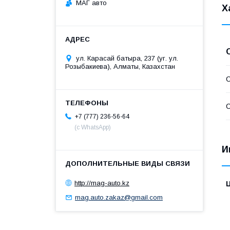
МАГ авто
Х
ул. Карасай батыра, 237 (уг. ул.
Розыбакиева), Алматы, Казахстан
С
С
+7 (777) 236-56-64
(с WhatsApp)
И
http://mag-auto.kz
mag.auto.zakaz@gmail.com