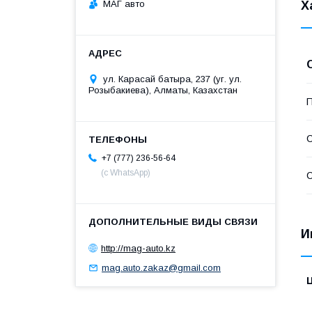
МАГ авто
Х
ул. Карасай батыра, 237 (уг. ул.
Розыбакиева), Алматы, Казахстан
П
С
+7 (777) 236-56-64
(с WhatsApp)
С
И
http://mag-auto.kz
mag.auto.zakaz@gmail.com