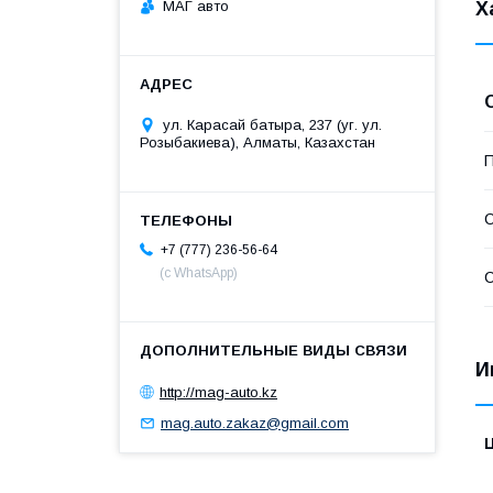
МАГ авто
Х
ул. Карасай батыра, 237 (уг. ул.
Розыбакиева), Алматы, Казахстан
П
С
+7 (777) 236-56-64
(с WhatsApp)
С
И
http://mag-auto.kz
mag.auto.zakaz@gmail.com