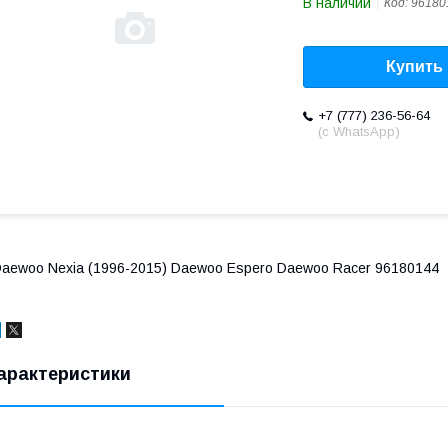
В наличии
Код:
96180
Купить
+7 (777) 236-56-64
(с WhatsApp)
aewoo Nexia (1996-2015) Daewoo Espero Daewoo Racer 96180144
арактеристики