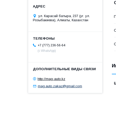
ул. Карасай батыра, 237 (уг. ул.
П
Розыбакиева), Алматы, Казахстан
С
С
+7 (777) 236-56-64
(с WhatsApp)
И
http://mag-auto.kz
mag.auto.zakaz@gmail.com