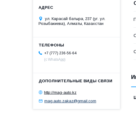
ул. Карасай батыра, 237 (уг. ул.
П
Розыбакиева), Алматы, Казахстан
С
С
+7 (777) 236-56-64
(с WhatsApp)
И
http://mag-auto.kz
mag.auto.zakaz@gmail.com