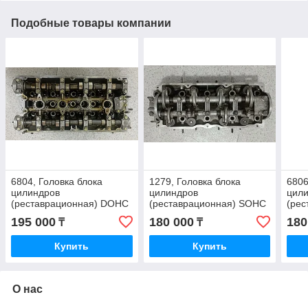
Подобные товары компании
6804, Головка блока
1279, Головка блока
6806
цилиндров
цилиндров
цил
(реставрационная) DOHC
(реставрационная) SOHC
(рес
V=2,0 MOBIS 22100-33100
V=2,0 бензин MOBIS
диз
195 000
180 000
180
₸
₸
0K882-10100D
101
Купить
Купить
О нас