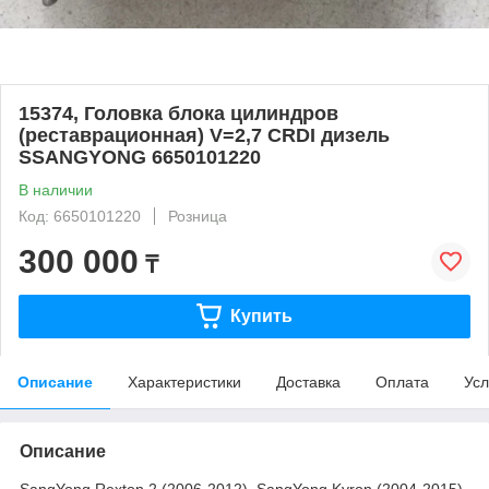
15374, Головка блока цилиндров
(реставрационная) V=2,7 CRDI дизель
SSANGYONG 6650101220
В наличии
Код: 6650101220
Розница
300 000
₸
Купить
Описание
Характеристики
Доставка
Оплата
Усл
Описание
SangYong Rexton 2 (2006-2012), SangYong Kyron (2004-2015),