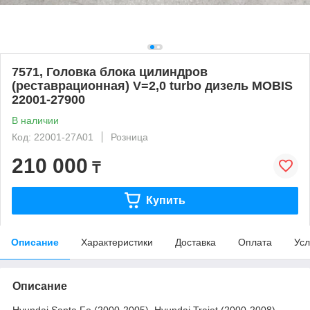
7571, Головка блока цилиндров
(реставрационная) V=2,0 turbo дизель MOBIS
22001-27900
В наличии
Код: 22001-27A01
Розница
210 000
₸
Купить
Описание
Характеристики
Доставка
Оплата
Усл
Описание
Hyundai Santa Fe (2000-2005), Hyundai Trajet (2000-2008),