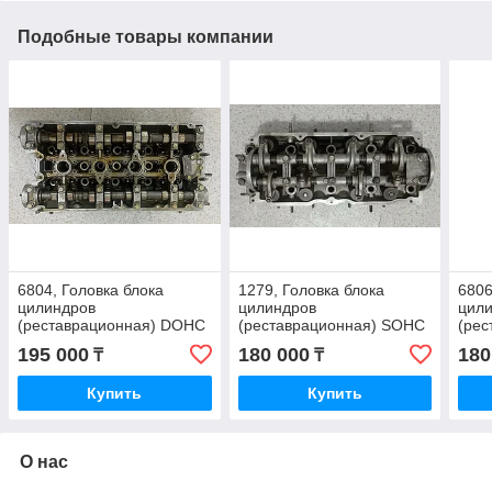
Подобные товары компании
6804, Головка блока
1279, Головка блока
6806
цилиндров
цилиндров
цил
(реставрационная) DOHC
(реставрационная) SOHC
(рес
V=2,0 MOBIS 22100-33100
V=2,0 бензин MOBIS
диз
195 000
180 000
180
₸
₸
0K882-10100D
101
Купить
Купить
О нас