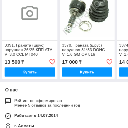
3391, Граната (шрус)
3378, Граната (шрус)
3374
наружная 26*25 КПП АТА
наружная 31*33 DOHC
нар
V=3,0 CCL MI 040
V=1,6 GM OP 816
V=1,
13 500
17 000
14 
₸
₸
Купить
Купить
О нас
Рейтинг не сформирован
Менее 5 отзывов за последний год
Работает с 14.07.2014
г. Алматы