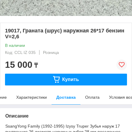
19017, Граната (шрус) наружная 26*17 бензин
V=2,6
В наличии
Код: CCL IZ 035
Розница
15 000
₸
Купить
ние
Характеристики
Доставка
Оплата
Условия во
Описание
SsangYong Family (1992-1995) Izysy Truper Зубья наруж 17
внутренние 26 диаметр наружных зубов 28 мм посадочное