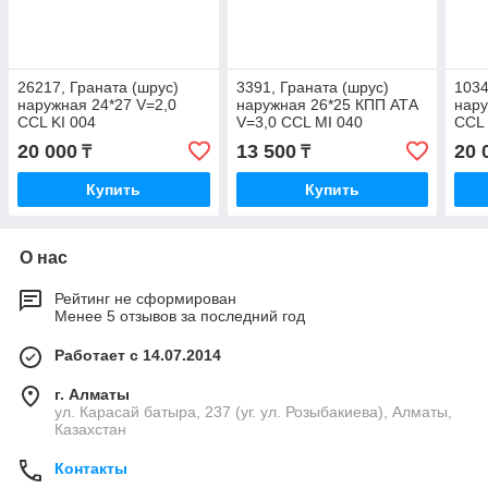
26217, Граната (шрус)
3391, Граната (шрус)
1034
наружная 24*27 V=2,0
наружная 26*25 КПП АТА
нару
CCL KI 004
V=3,0 CCL MI 040
CCL
20 000
13 500
20 
₸
₸
Купить
Купить
О нас
Рейтинг не сформирован
Менее 5 отзывов за последний год
Работает с 14.07.2014
г. Алматы
ул. Карасай батыра, 237 (уг. ул. Розыбакиева), Алматы,
Казахстан
Контакты