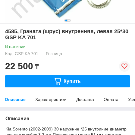
4585, Граната (шрус) внутренняя, левая 25*30
GSP KA 701
В наличии
Код: GSP KA 701
Розница
22 500
₸
Купить
Описание
Характеристики
Доставка
Оплата
Усл
Описание
Kia Sorento (2002-2009) 30 наружние *25 внутриние диаметр
наружных зубов 3.2 мм Посадочное место 51 мм диаметр