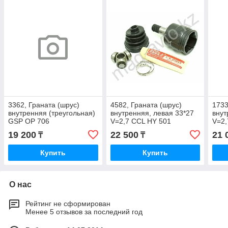
3362, Граната (шрус)
4582, Граната (шрус)
1733
внутренняя (треугольная)
внутренняя, левая 33*27
внут
GSP OP 706
V=2,7 CCL HY 501
V=2,
19 200
22 500
21 
₸
₸
Купить
Купить
О нас
Рейтинг не сформирован
Менее 5 отзывов за последний год