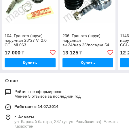
104, Граната (шрус)
236, Граната (шрус)
1146
наружная 23*27 V=2,0
наружная
нару
CCL MI 063
вн.24*нар.25*посадка 54
CCL
CCL MI 1 014A Y
17 000
13 125
12 
₸
₸
Купить
Купить
О нас
Рейтинг не сформирован
Менее 5 отзывов за последний год
Работает с 14.07.2014
г. Алматы
ул. Карасай батыра, 237 (уг. ул. Розыбакиева), Алматы,
Казахстан