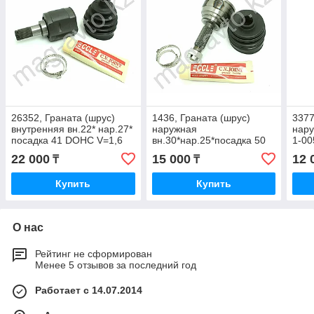
26352, Граната (шрус)
1436, Граната (шрус)
3377
внутренняя вн.22* нар.27*
наружная
нару
посадка 41 DOHC V=1,6
вн.30*нар.25*посадка 50
1-00
CCL HY 508
V=1,6 CCL MI013
22 000
15 000
12 
₸
₸
Купить
Купить
О нас
Рейтинг не сформирован
Менее 5 отзывов за последний год
Работает с 14.07.2014