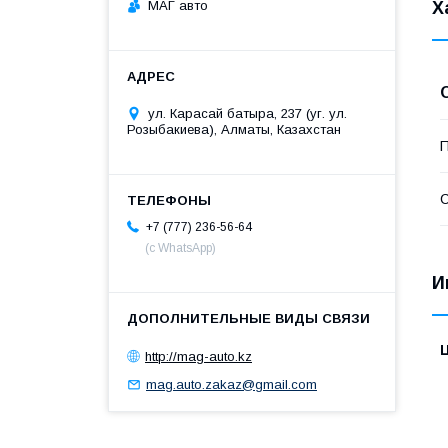
МАГ авто
Х
ул. Карасай батыра, 237 (уг. ул.
Розыбакиева), Алматы, Казахстан
П
С
+7 (777) 236-56-64
(с WhatsApp)
И
http://mag-auto.kz
mag.auto.zakaz@gmail.com