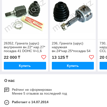
26352, Граната (шрус)
236, Граната (шрус)
730,
внутренняя вн.22* нар.27*
наружная
нару
посадка 41 DOHC V=1,6
вн.24*нар.25*посадка 54
CCL 
CCL HY 508
CCL MI 1 014A Y
22 000
13 125
20 
₸
₸
Купить
Купить
О нас
Рейтинг не сформирован
Менее 5 отзывов за последний год
Работает с 14.07.2014