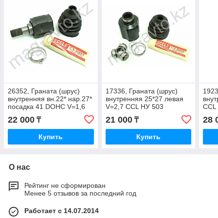
26352, Граната (шрус)
17336, Граната (шрус)
1923
внутренняя вн.22* нар.27*
внутренняя 25*27 левая
внут
посадка 41 DOHC V=1,6
V=2,7 CCL НУ 503
CCL
CCL HY 508
22 000
21 000
28 
₸
₸
Купить
Купить
О нас
Рейтинг не сформирован
Менее 5 отзывов за последний год
Работает с 14.07.2014