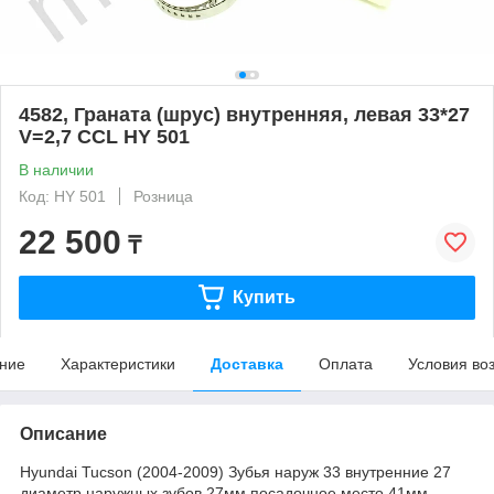
4582, Граната (шрус) внутренняя, левая 33*27
V=2,7 CCL HY 501
В наличии
Код: HY 501
Розница
22 500
₸
Купить
ние
Характеристики
Доставка
Оплата
Условия во
Описание
Hyundai Tucson (2004-2009) Зубья наруж 33 внутренние 27
диаметр наружных зубов 27мм посадочное место 41мм