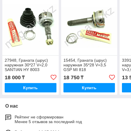
27948, Граната (шрус)
15454, Граната (шрус)
3391
наружная 30*27 V=2,0
наружная 35*28 V=3,5
нару
SANTIAN HY 8003
GSP MI 818
V=3,
18 000
18 750
13 
₸
₸
Купить
Купить
О нас
Рейтинг не сформирован
Менее 5 отзывов за последний год