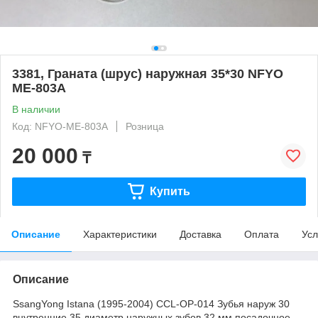
3381, Граната (шрус) наружная 35*30 NFYO
ME-803A
В наличии
Код: NFYO-ME-803A
Розница
20 000
₸
Купить
Описание
Характеристики
Доставка
Оплата
Усл
Описание
SsangYong Istana (1995-2004) CCL-ОР-014 Зубья наруж 30
внутренние 35 диаметр наружных зубов 32 мм посадочное