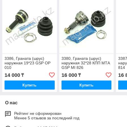
3386, Граната (шрус)
3380, Граната (шрус)
3387
наружная 19*23 GSP OP
наружная 32*28 КПП МТА
нар
010
GSP MI 826
814
14 000
16 000
16 
₸
₸
Купить
Купить
О нас
Рейтинг не сформирован
Менее 5 отзывов за последний год