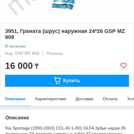
3951, Граната (шрус) наружная 24*26 GSP MZ
808
В наличии
Код: GSP MZ 808
Розница
16 000
₸
Купить
Описание
Характеристики
Доставка
Оплата
Усл
Описание
Kia Sportage (1993-2003) CCL-KI-1-001 GLFA Зубья наруж 26
внутренние 24 диаметр наружных зубов 27 мм посадочное