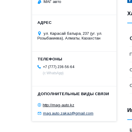
МАГ авто
Х
ул. Карасай батыра, 237 (уг. ул.
Розыбакиева), Алматы, Казахстан
П
+7 (777) 236-56-64
С
(с WhatsApp)
С
http://mag-auto.kz
И
mag.auto.zakaz@gmail.com