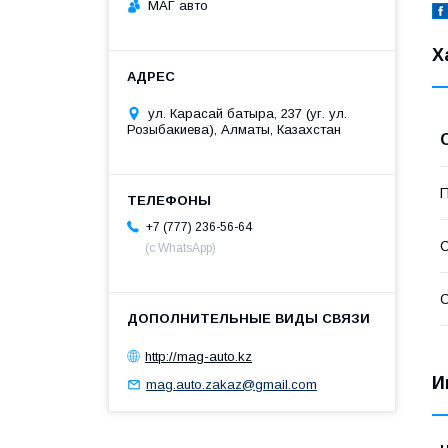
МАГ авто
Х
ул. Карасай батыра, 237 (уг. ул.
Розыбакиева), Алматы, Казахстан
П
+7 (777) 236-56-64
С
(с WhatsApp)
С
http://mag-auto.kz
И
mag.auto.zakaz@gmail.com