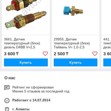
3661, Датчик
29955, Датчик
441,
температурный (блок)
температурный (блок)
темп
дизель D4BB V=2,5
Тайвань V= 1,0-2,5
дизе
96815490
3 600
2 500
3 6
₸
₸
Купить
Купить
О нас
Рейтинг не сформирован
Менее 5 отзывов за последний год
Работает с 14.07.2014
г. Алматы