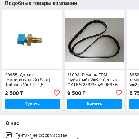
Подобные товары компании
29955, Датчик
11093, Ремень ГРМ
3652
температурный (блок)
(зубчатый) V=3,0 бензин
темп
Тайвань V= 1,0-2,5
GATES 239*35зуб 0K95B-
V=2
96815490
12205
1615
2 500
9 500
8 7
₸
₸
Купить
Купить
О нас
Рейтинг не сформирован