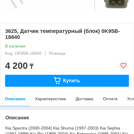
3625, Датчик температурный (блок) 0K95B-
18840
В наличии
Код: OK95B-18840
Розница
4 200
₸
Купить
Описание
Характеристики
Доставка
Оплата
Усл
Описание
Kia Spectra (2000-2004) Kia Shuma (1997-2003) Kia Sephia
(1997-1999) Kia Rio (1999-2004) Kia Enterprise (1998-2001) Kia