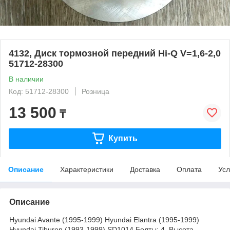
4132, Диск тормозной передний Hi-Q V=1,6-2,0
51712-28300
В наличии
Код: 51712-28300
Розница
13 500
₸
Купить
Описание
Характеристики
Доставка
Оплата
Усл
Описание
Hyundai Avante (1995-1999) Hyundai Elantra (1995-1999)
Hyundai Tiburon (1993-1999) SD1014 Болты: 4. Высота