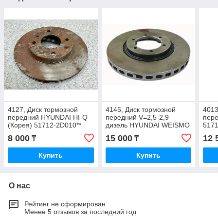
4127, Диск тормозной
4145, Диск тормозной
4013
передний HYUNDAI HI-Q
передний V=2,5-2,9
пере
(Корея) 51712-2D010**
дизель HYUNDAI WEISMO
517
51712-H1000
8 000
15 000
12 
₸
₸
Купить
Купить
О нас
Рейтинг не сформирован
Менее 5 отзывов за последний год