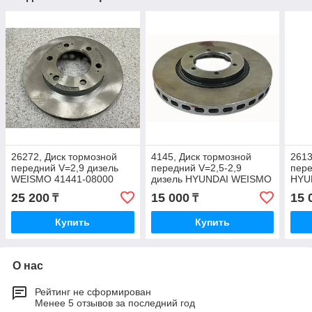
26272, Диск тормозной
4145, Диск тормозной
2613
передний V=2,9 дизель
передний V=2,5-2,9
пер
WEISMO 41441-08000
дизель HYUNDAI WEISMO
HYU
51712-H1000
25 200
15 000
15 
₸
₸
Купить
Купить
О нас
Рейтинг не сформирован
Менее 5 отзывов за последний год