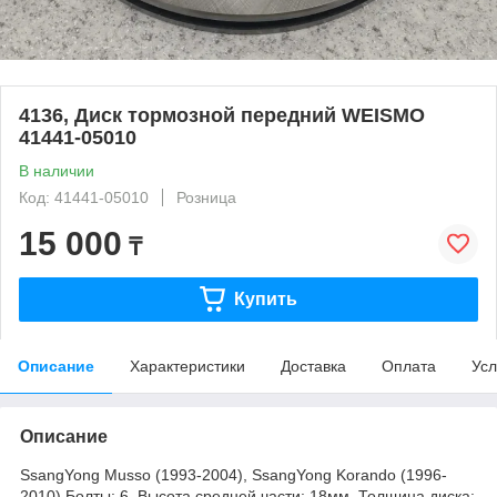
4136, Диск тормозной передний WEISMO
41441-05010
В наличии
Код: 41441-05010
Розница
15 000
₸
Купить
Описание
Характеристики
Доставка
Оплата
Усл
Описание
SsangYong Musso (1993-2004), SsangYong Korando (1996-
2010) Болты: 6. Высота средней части: 18мм. Толщина диска: