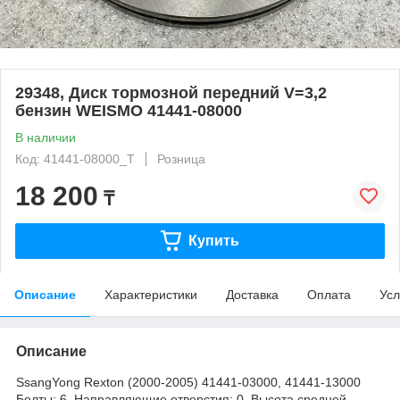
29348, Диск тормозной передний V=3,2
бензин WEISMO 41441-08000
В наличии
Код: 41441-08000_T
Розница
18 200
₸
Купить
Описание
Характеристики
Доставка
Оплата
Усл
Описание
SsangYong Rexton (2000-2005) 41441-03000, 41441-13000
Болты: 6. Направляющие отверстия: 0. Высота средней