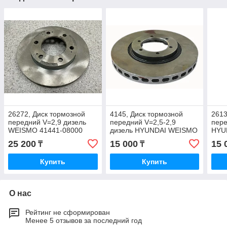
26272, Диск тормозной
4145, Диск тормозной
2613
передний V=2,9 дизель
передний V=2,5-2,9
пер
WEISMO 41441-08000
дизель HYUNDAI WEISMO
HYU
51712-H1000
25 200
15 000
15 
₸
₸
Купить
Купить
О нас
Рейтинг не сформирован
Менее 5 отзывов за последний год