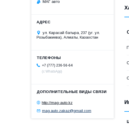
МАГ авто
Х
ул. Карасай батыра, 237 (уг. ул.
Розыбакиева), Алматы, Казахстан
П
С
+7 (777) 236-56-64
(с WhatsApp)
С
И
http://mag-auto.kz
mag.auto.zakaz@gmail.com