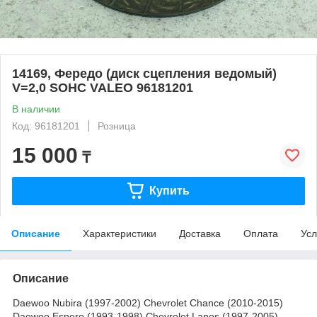
14169, Фередо (диск сцепления ведомый)
V=2,0 SOHC VALEO 96181201
В наличии
Код: 96181201
Розница
15 000
₸
Купить
Описание
Характеристики
Доставка
Оплата
Усл
Описание
Daewoo Nubira (1997-2002) Chevrolet Chance (2010-2015)
Daewoo Espero (1993-1998) Chevrolet Lanos (1997-2005)