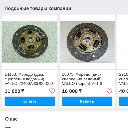
Подобные товары компании
14158, Фередо (диск
10073, Фередо (диск
2910
сцепления ведомый)
сцепления ведомый)
сце
VALEO 22400A80D00-000
VALEO (Корея) V=1.6
VALE
41100-26200
2024
11 000
16 000
40 
₸
₸
Купить
Купить
О нас