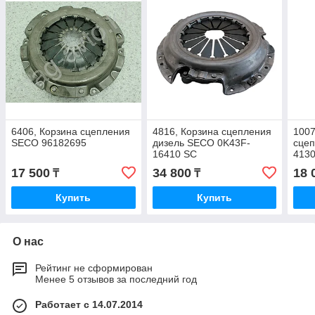
6406, Корзина сцепления
4816, Корзина сцепления
1007
SECO 96182695
дизель SECO 0K43F-
сцеп
16410 SC
413
17 500
34 800
18 
₸
₸
Купить
Купить
О нас
Рейтинг не сформирован
Менее 5 отзывов за последний год
Работает с 14.07.2014