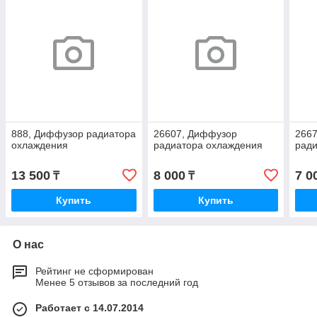
888, Диффузор радиатора
26607, Диффузор
266
охлаждения
радиатора охлаждения
рад
13 500
8 000
7 0
₸
₸
Купить
Купить
О нас
Рейтинг не сформирован
Менее 5 отзывов за последний год
Работает с 14.07.2014