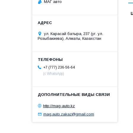
МАГ авто
ул. Карасай батыра, 237 (уг. ул.
Розыбакиева), Алматы, Казахстан
+7 (777) 236-56-64
(с WhatsApp)
http://mag-auto.kz
mag.auto.zakaz@gmail.com