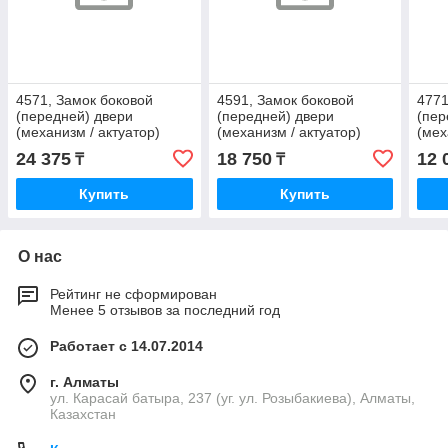
4571, Замок боковой
4591, Замок боковой
4771
(передней) двери
(передней) двери
(пер
(механизм / актуатор)
(механизм / актуатор)
(мех
24 375
18 750
12 
₸
₸
Купить
Купить
О нас
Рейтинг не сформирован
Менее 5 отзывов за последний год
Работает с 14.07.2014
г. Алматы
ул. Карасай батыра, 237 (уг. ул. Розыбакиева), Алматы,
Казахстан