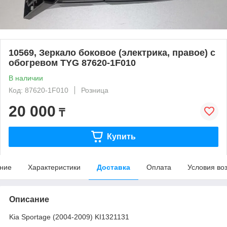
10569, Зеркало боковое (электрика, правое) с
обогревом TYG 87620-1F010
В наличии
Код: 87620-1F010
Розница
20 000
₸
Купить
ние
Характеристики
Доставка
Оплата
Условия во
Описание
Kia Sportage (2004-2009) KI1321131