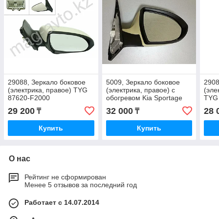
29088, Зеркало боковое
5009, Зеркало боковое
2908
(электрика, правое) TYG
(электрика, правое) с
(эле
87620-F2000
обогревом Kia Sportage
TYG
New (2010-2016) 87620-
29 200
32 000
28 
₸
₸
3W010
Купить
Купить
О нас
Рейтинг не сформирован
Менее 5 отзывов за последний год
Работает с 14.07.2014