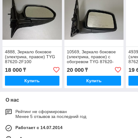
4888, Зеркало боковое
10569, Зеркало боковое
4939
(электрика, правое) TYG
(электрика, правое) с
(эле
87620-2F100
обогревом TYG 87620-
876
1F010
18 000
20 000
19 
₸
₸
Купить
Купить
О нас
Рейтинг не сформирован
Менее 5 отзывов за последний год
Работает с 14.07.2014