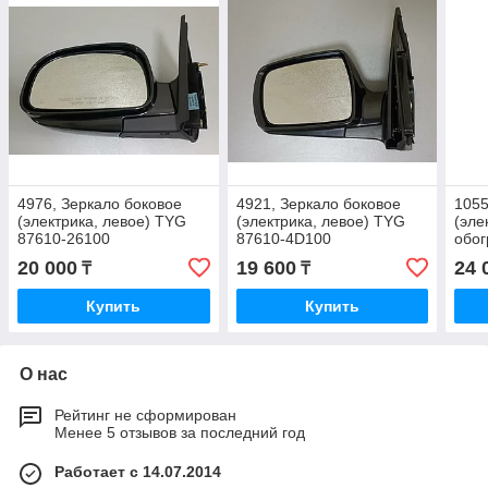
4976, Зеркало боковое
4921, Зеркало боковое
1055
(электрика, левое) TYG
(электрика, левое) TYG
(эле
87610-26100
87610-4D100
обог
1F0
20 000
19 600
24 
₸
₸
Купить
Купить
О нас
Рейтинг не сформирован
Менее 5 отзывов за последний год
Работает с 14.07.2014