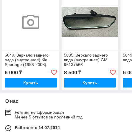
5049, Зеркало заднего
5035, Зеркало заднего
5049
вида (внутреннее) Kia
вида (внутреннее) GM
вида
Sportage (1993-2003)
96137563
6 000
8 500
6 0
₸
₸
Купить
Купить
О нас
Рейтинг не сформирован
Менее 5 отзывов за последний год
Работает с 14.07.2014