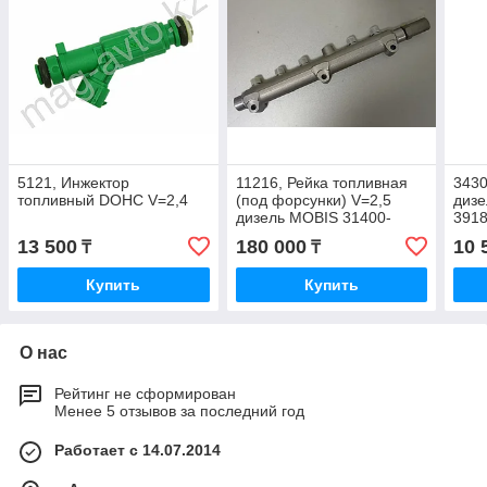
5121, Инжектор
11216, Рейка топливная
3430
топливный DOHC V=2,4
(под форсунки) V=2,5
дизе
дизель MOBIS 31400-
391
4A001
13 500
180 000
10 
₸
₸
Купить
Купить
О нас
Рейтинг не сформирован
Менее 5 отзывов за последний год
Работает с 14.07.2014