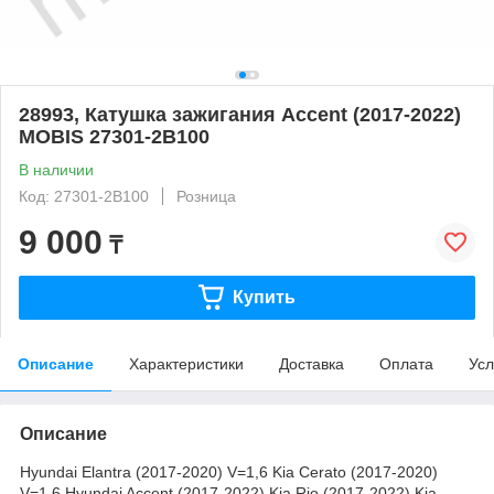
28993, Катушка зажигания Accent (2017-2022)
MOBIS 27301-2B100
В наличии
Код: 27301-2B100
Розница
9 000
₸
Купить
Описание
Характеристики
Доставка
Оплата
Усл
Описание
Hyundai Elantra (2017-2020) V=1,6 Kia Cerato (2017-2020)
V=1,6 Hyundai Accent (2017-2022) Kia Rio (2017-2022) Kia