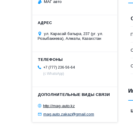
МАГ авто
ул. Карасай батыра, 237 (уг. ул.
П
Розыбакиева), Алматы, Казахстан
С
С
+7 (777) 236-56-64
(с WhatsApp)
И
http://mag-auto.kz
mag.auto.zakaz@gmail.com