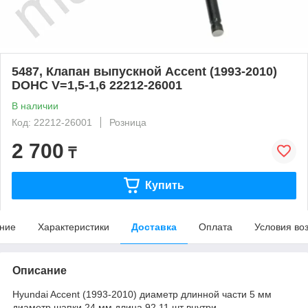
5487, Клапан выпускной Accent (1993-2010)
DOHC V=1,5-1,6 22212-26001
В наличии
Код: 22212-26001
Розница
2 700
₸
Купить
ние
Характеристики
Доставка
Оплата
Условия во
Описание
Hyundai Accent (1993-2010) диаметр длинной части 5 мм
диаметр шапки 24 мм длина 92 11 шт внутри